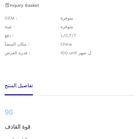
Inquiry Basket
متوفرة
OEM：
متوفرة
عينة：
L/C,T/T
دفع：
China
مكان المنشأ：
100 unit ل شهر
قدرة العرض：
تفاصيل المنتج