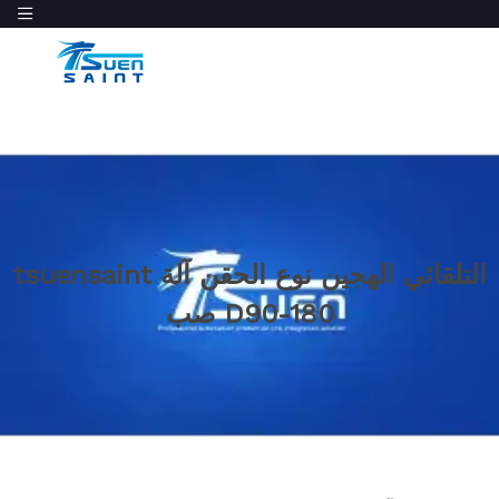
tsuensaint التلقائي الهجين نوع الحقن آلة
صب D90-180